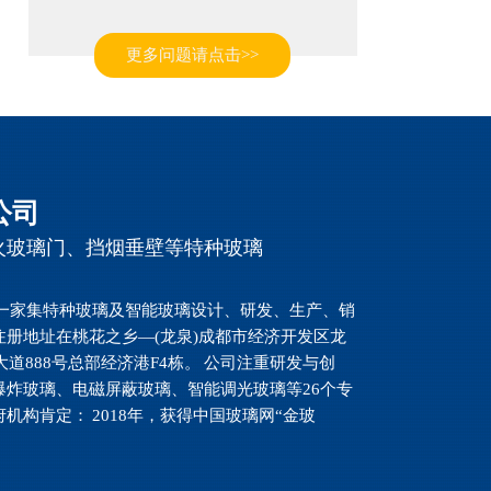
架是防火玻璃的承重体，既要有
防火玻璃门主要用于哪些场所？
防火功能又要有支撑作用。
防火玻璃门分为甲乙丙三类等
更多问题请点击>>
级。甲级主要用于设备室、机
房、变压器室、发电机房，商用
建筑空间通道等；乙级主要用于
楼梯同中庭相通的通道，楼梯间
市面上挡烟垂壁的主要类型？
出入口等；丙级主要用于电缆
井、管道井门、通风道检查门
挡烟垂壁从材质软硬程度进行划
等。
公司
分，主要有刚性和柔性挡烟垂
壁。刚性挡烟垂壁主要材料：防
火玻璃门、挡烟垂壁等特种玻璃
火板、石膏板、钢板、防火玻璃
等，使用范围较多，采用固定安
防火窗规范是什么？
装的方式。柔性挡烟垂壁主要材
是一家集特种玻璃及智能玻璃设计、研发、生产、销
料为：防火布、硅胶布等，可采
2008年之前，主要依据的是
册地址在桃花之乡—(龙泉)成都市经济开发区龙
用...
GB16809-1997《钢质防火窗》，
大道888号总部经济港F4栋。 公司注重研发与创
这是对钢质防火窗的生产标准规
炸玻璃、电磁屏蔽玻璃、智能调光玻璃等26个专
定。2008年之后，GB16809-
构肯定： 2018年，获得中国玻璃网“金玻
2008《耐火窗》颁发，增加了防
防火玻璃的耐火性能怎样？
火窗上使用的防火玻璃的质量要
求和试验方法等相关要求。
防火玻璃按照耐火性能进行分