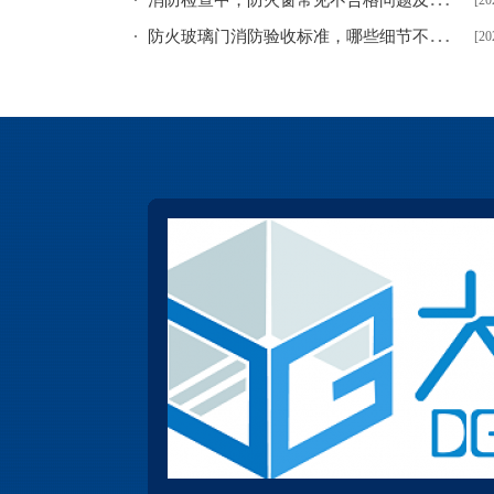
[20
防
火玻璃门消防验收标准，哪些细节不达标会验收不成功？
[20