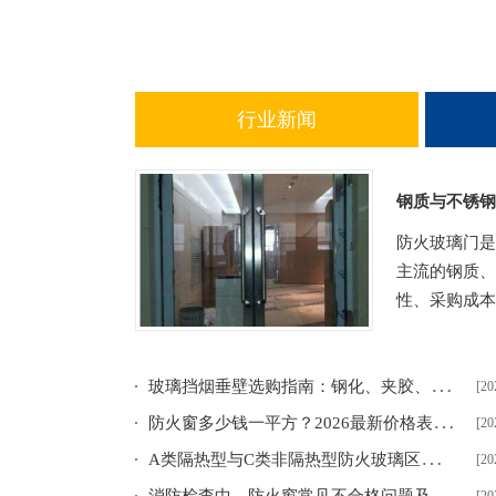
行业新闻
钢质与不锈钢
防火玻璃门是
主流的钢质、
性、采购成本
玻
璃挡烟垂壁选购指南：钢化、夹胶、夹丝，哪种更适配你的建筑？
[20
防
火窗多少钱一平方？2026最新价格表及选购要点
[20
A
类隔热型与C类非隔热型防火玻璃区别及选型指南
[20
消
防检查中，防火窗常见不合格问题及整改方案