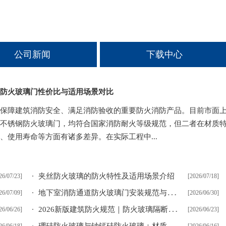
公司新闻
下载中心
防火玻璃门性价比与适用场景对比
保障建筑消防安全、满足消防验收的重要防火消防产品。目前市面
不锈钢防火玻璃门，均符合国家消防耐火等级规范，但二者在材质
、使用寿命等方面有诸多差异。在实际工程中...
夹丝防火玻璃的防火特性及适用场景介绍
26/07/23]
[2026/07/18]
地
下室消防通道防火玻璃门安装规范与选型要点介绍
26/07/09]
[2026/06/30]
2
026新版建筑防火规范｜防火玻璃隔断设计等级、框架、验收要求解读
26/06/26]
[2026/06/23]
硼
硅防火玻璃与钠钙硅防火玻璃：材质差异与性能对比