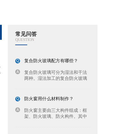
常见问答
QUESTION
复合防火玻璃配方有哪些？
上
复合防火玻璃可分为湿法和干法
特
两种。湿法加工的复合防火玻璃
是灌注防火液凝固制成，质量优
劣关键在于防火液。干法加工的
复合防火玻璃内部添加防火硅夹
防火窗用什么材料制作？
胶而成。
防火窗主要由三大构件组成：框
架、防火玻璃、防火构件。其中
防火玻璃在防火窗中占据80%以
上的面积，重要性可想而知，框