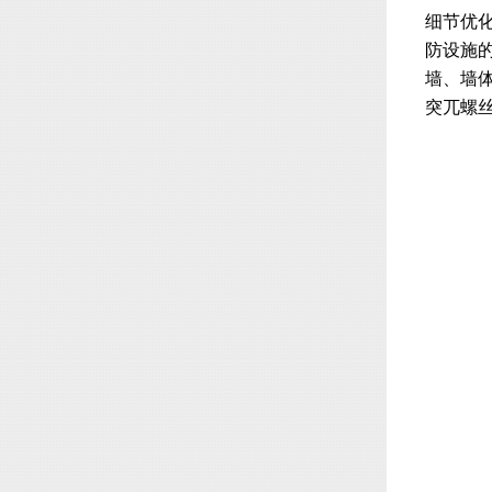
细节优
防设施
墙、墙
突兀螺