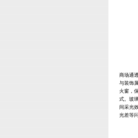
商场通
与装饰
火窗，
式。玻
间采光
光差等