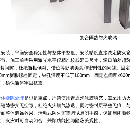
复合隔热防火玻璃
工安装，平衡安全稳定性与整体平整度。安装精度直接决定防火
节。施工前需采用激光水平仪精准校核洞口尺寸，洞口偏差超5mm
安装间隙，杜绝窗框倾斜、错位等影响美观和密封性的问题。固
120mm膨胀螺栓固定，钻孔深度不低于100mm，固定点间距≤6
定，确保窗体牢固抗震。
墙体缝隙处理
是也是重点，严禁使用普通泡沫胶填充，需采用防
证缝隙密实无空隙，杜绝火灾烟气渗透。同时密封层平整无痕，
墙面整体装饰效果。活动式防火窗需调试启闭手感，保证启闭顺
置，火灾时可自动闭合，兼顾功能性与隐蔽美观性。