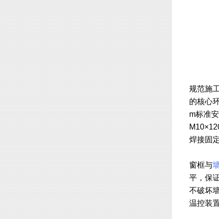
规范施
的核心环
m标准
M10×
焊接固
窗框与
平，保
不破坏
温控装